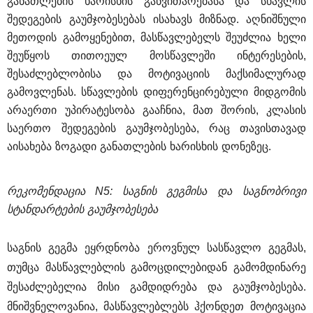
განათლების
ხარისხის
განვითარებასა
და
სწავლის
შედეგების
გაუმჯობესებას
ისახავს
მიზნად
. 
აღნიშნული
მეთოდის
გამოყენებით
, 
მასწავლებელს
შეუძლია
ხელი
შეუწყოს
თითოეულ
მოსწავლეში
ინტერესების
, 
შესაძლებლობისა
და
მოტივაციის
მაქსიმალურად
გამოვლენას
. 
სწავლების
დიფერენცირებული
მიდგომის
არაერთი
უპირატესობა
გააჩნია
, 
მათ
შორის
, 
კლასის
საერთო
შედეგების
გაუმჯობესება
, 
რაც
თავისთავად
აისახება
ზოგადი
განათლების
ხარისხის
დონეზეც
.
რეკომენდაცია
 N5: 
საგნის
გეგმისა
და
საგნობრივი
სტანდარტების
გაუმჯობესება
საგნის
გეგმა
ეყრდნობა
ეროვნულ
სასწავლო
გეგმას
, 
თუმცა
მასწავლებლის
გამოცდილებიდან
გამომდინარე
შესაძლებელია
მისი
გამდიდრება
და
გაუმჯობესება
. 
მნიშვნელოვანია
, 
მასწავლებლებს
ჰქონდეთ
მოტივაცია