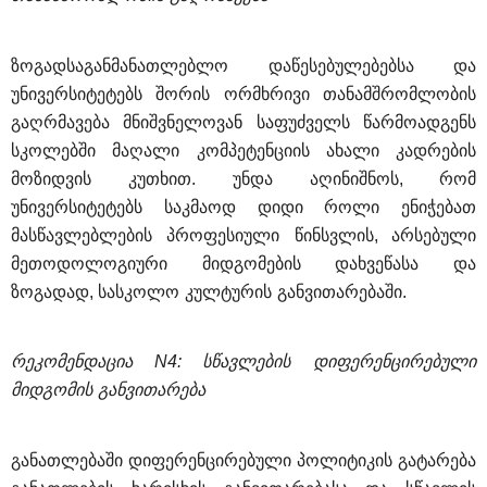
ზოგადსაგანმანათლებლო
დაწესებულებებსა
და
უნივერსიტეტებს
შორის
ორმხრივი
თანამშრომლობის
გაღრმავება
მნიშვნელოვან
საფუძველს
წარმოადგენს
სკოლებში
მაღალი
კომპეტენციის
ახალი
კადრების
მოზიდვის
კუთხით
. 
უნდა
აღინიშნოს
, 
რომ
უნივერსიტეტებს
საკმაოდ
დიდი
როლი
ენიჭებათ
მასწავლებლების
პროფესიული
წინსვლის
, 
არსებული
მეთოდოლოგიური
მიდგომების
დახვეწასა
და
ზოგადად
, 
სასკოლო
კულტურის
განვითარებაში
.
რეკომენდაცია
 N4: 
სწავლების
დიფერენცირებული
მიდგომის
განვითარება
განათლებაში
დიფერენცირებული
პოლიტიკის
გატარება